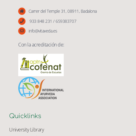
Vita Veda
Carrer del Temple 31, 08911, Badalona
933 848 231 / 659383707
info@vitaveda.es
Con la acreditación de:
Quicklinks