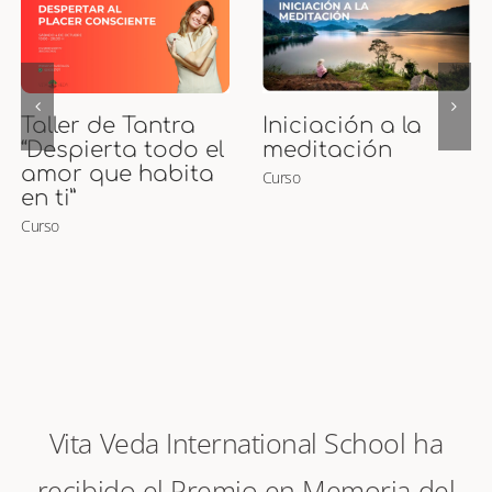
Curso de Puntos
Curso Presencial
Marma
de Maternidad
Curso
Ayurveda y
Masaje para
Embarazadas y
Bebés
Curso
Vita Veda International School ha