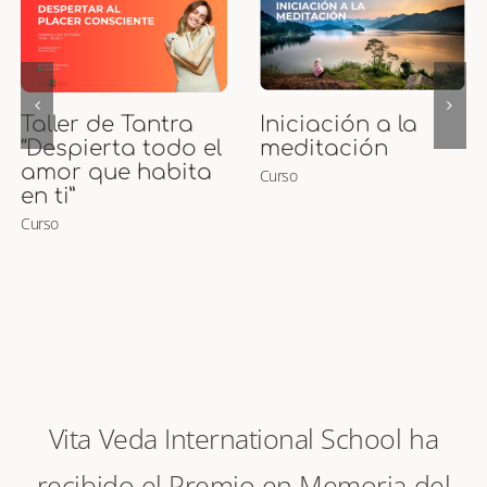
Curso de Puntos
Curso Presencial
Marma
de Maternidad
Curso
Ayurveda y
Masaje para
Embarazadas y
Bebés
Curso
Vita Veda International School ha