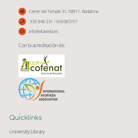
Vita Veda
Carrer del Temple 31, 08911, Badalona
933 848 231 / 659383707
info@vitaveda.es
Con la acreditación de:
Quicklinks