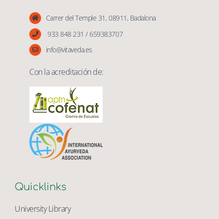
Vita Veda
Carrer del Temple 31, 08911, Badalona
933 848 231 / 659383707
info@vitaveda.es
Con la acreditación de:
Quicklinks