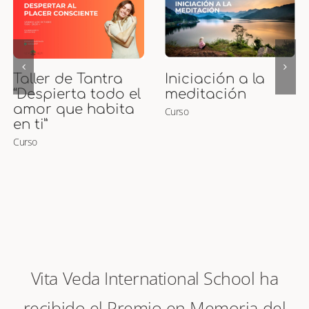
Curso de Puntos
Curso Presencial
Marma
de Maternidad
Curso
Ayurveda y
Masaje para
Embarazadas y
Bebés
Curso
Vita Veda International School ha