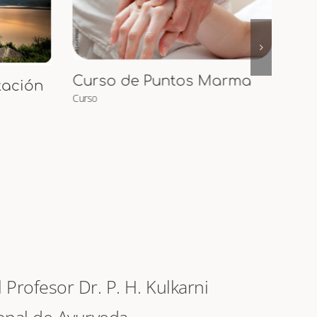
arma
Cur
Curso Presencial de
Maternidad Ayurveda y
Curs
Masaje para
Embarazadas y Bebés
Curso
Profesor Dr. P. H. Kulkarni