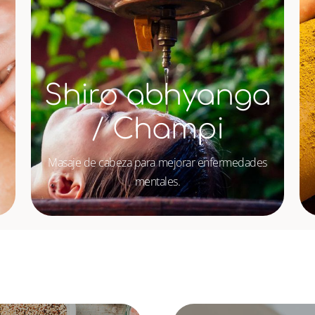
Shiro abhyanga
/ Champi
Masaje de cabeza para mejorar enfermedades
mentales.