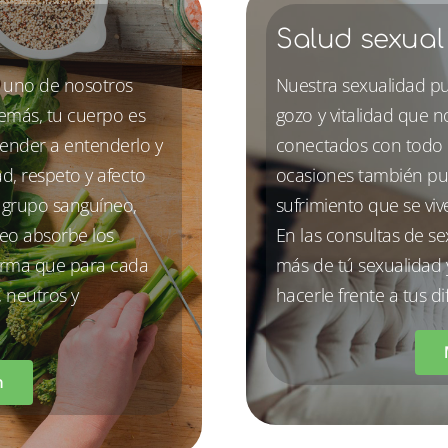
Salud sexual
 uno de nosotros
Nuestra sexualidad pu
demás, tu cuerpo es
gozo y vitalidad que 
render a entenderlo y
conectados con todo n
d, respeto y afecto
ocasiones también pu
l grupo sanguíneo,
sufrimiento que se viv
eo absorbe los
En las consultas de s
forma que para cada
más de tú sexualidad y
, neutros y
hacerle frente a tus di
n