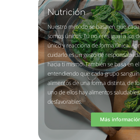
Nutrición
Nuestro método se basa en que cada
somos únicos. Tú no eres igual a los 
único y reacciona de forma única. Ap
cuidarlo es un gesto de responsabilida
hacia ti mismo. También se basa en e
entendiendo que cada grupo sanguín
alimentos de una forma distinta, de 
uno de ellos hay alimentos saludables
desfavorables.
Más informació