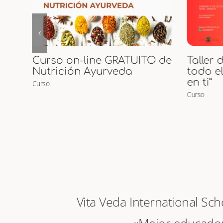
 de
Taller de Tantra “Despierta
Inicia
todo el amor que habita
Curso
en ti”
Curso
Vita Veda International Sc