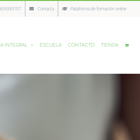
/ 659383707
Contacta
Plataforma de formación online
A INTEGRAL
ESCUELA
CONTACTO
TIENDA