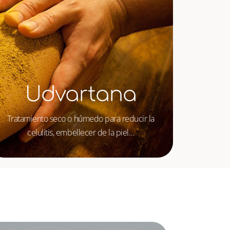
Udvartana
Tratamiento seco o húmedo para reducir la
celulitis, embellecer de la piel…