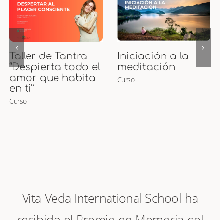
Curso de Puntos
Curso Presencial
Marma
de Maternidad
Curso
Ayurveda y
Masaje para
Embarazadas y
Bebés
Curso
Vita Veda International School ha