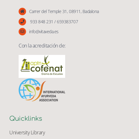
Vita Veda
Carrer del Temple 31, 08911, Badalona
933 848 231 / 659383707
info@vitaveda.es
Con la acreditación de:
Quicklinks