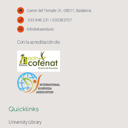
Vita Veda
Carrer del Temple 31, 08911, Badalona
933 848 231 / 659383707
info@vitaveda.es
Con la acreditación de:
Quicklinks