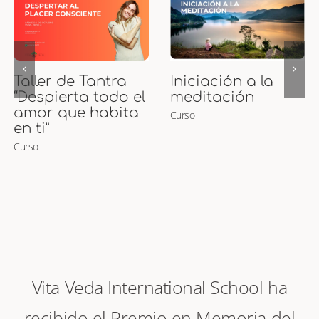
Curso de Puntos
Curso Presencial
Marma
de Maternidad
Curso
Ayurveda y
Masaje para
Embarazadas y
Bebés
Curso
Vita Veda International School ha