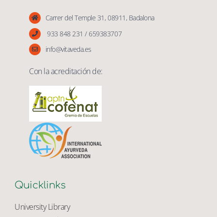
Vita Veda
Carrer del Temple 31, 08911, Badalona
933 848 231 / 659383707
info@vitaveda.es
Con la acreditación de:
Quicklinks