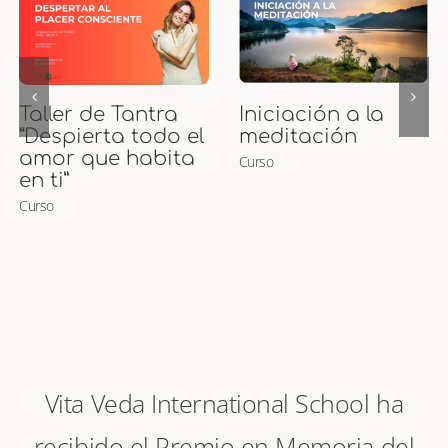
Curso de Puntos
Curso Presencial
Marma
de Maternidad
Curso
Ayurveda y
Masaje para
Embarazadas y
Bebés
Curso
Vita Veda International School ha