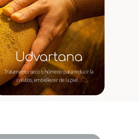
Udvartana
Tratamiento seco o húmedo para reducir la
celulitis, embellecer de la piel…