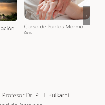
arma
Cur
Curso Presencial de
Maternidad Ayurveda y
Curs
Masaje para
Embarazadas y Bebés
Curso
Profesor Dr. P. H. Kulkarni