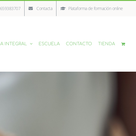
/ 659383707
Contacta
Plataforma de formación online
A INTEGRAL
ESCUELA
CONTACTO
TIENDA