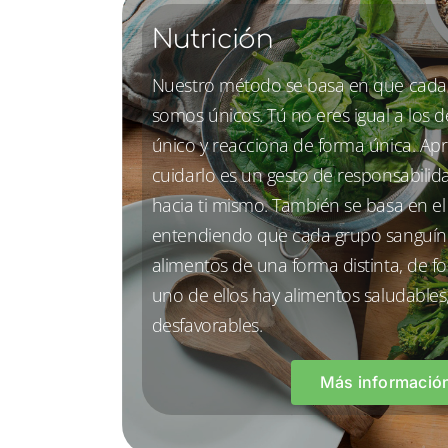
Nutrición
Nuestro método se basa en que cada
somos únicos. Tú no eres igual a los 
único y reacciona de forma única. Ap
cuidarlo es un gesto de responsabilida
hacia ti mismo. También se basa en e
entendiendo que cada grupo sanguín
alimentos de una forma distinta, de 
uno de ellos hay alimentos saludables
desfavorables.
Más informació