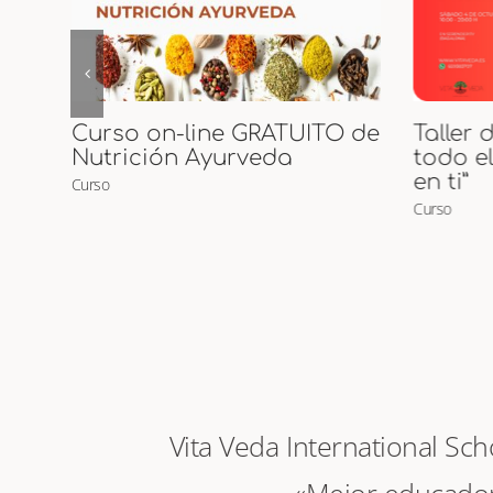
 de
Taller de Tantra “Despierta
Inicia
todo el amor que habita
Curso
en ti”
Curso
Vita Veda International Sc