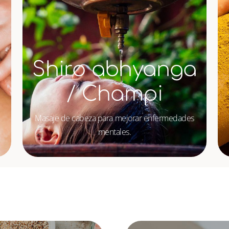
Shiro abhyanga
/ Champi
Masaje de cabeza para mejorar enfermedades
mentales.