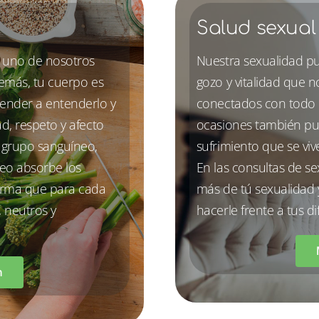
Salud sexual
 uno de nosotros
Nuestra sexualidad pu
demás, tu cuerpo es
gozo y vitalidad que 
render a entenderlo y
conectados con todo n
d, respeto y afecto
ocasiones también pu
l grupo sanguíneo,
sufrimiento que se viv
eo absorbe los
En las consultas de s
forma que para cada
más de tú sexualidad y
, neutros y
hacerle frente a tus di
n