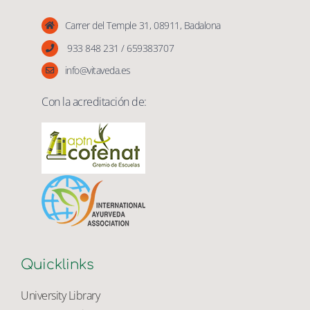
Vita Veda
Carrer del Temple 31, 08911, Badalona
933 848 231 / 659383707
info@vitaveda.es
Con la acreditación de:
Quicklinks