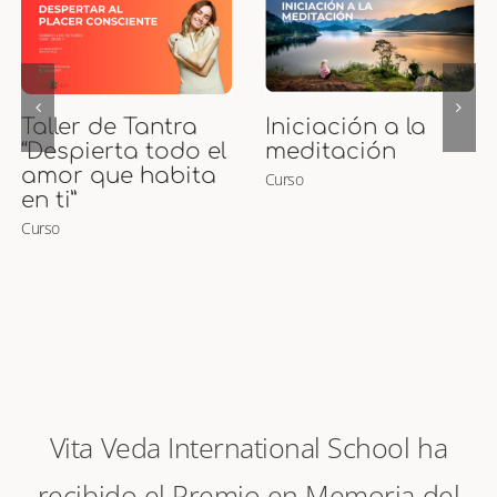
Curso de Puntos
Curso Presencial
Marma
de Maternidad
Curso
Ayurveda y
Masaje para
Embarazadas y
Bebés
Curso
Vita Veda International School ha