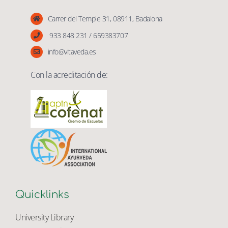
Vita Veda
Carrer del Temple 31, 08911, Badalona
933 848 231 / 659383707
info@vitaveda.es
Con la acreditación de:
Quicklinks