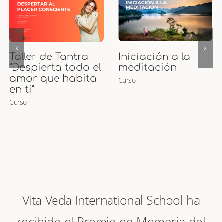
Curso de Puntos
Curso Presencial
Marma
de Maternidad
Curso
Ayurveda y
Masaje para
Embarazadas y
Bebés
Curso
Vita Veda International School ha