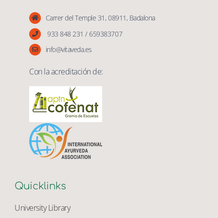
Vita Veda
Carrer del Temple 31, 08911, Badalona
933 848 231 / 659383707
info@vitaveda.es
Con la acreditación de:
Quicklinks