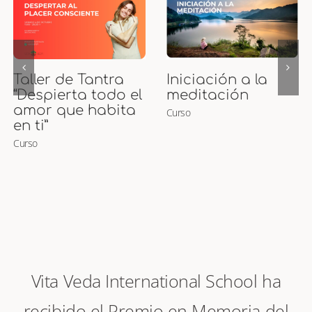
Curso de Puntos
Curso Presencial
Marma
de Maternidad
Curso
Ayurveda y
Masaje para
Embarazadas y
Bebés
Curso
Vita Veda International School ha