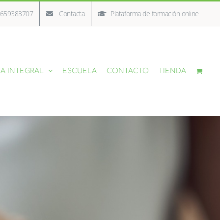
/ 659383707
Contacta
Plataforma de formación online
A INTEGRAL
ESCUELA
CONTACTO
TIENDA