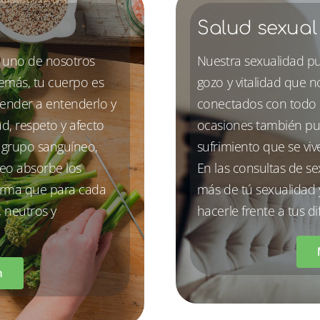
Salud sexual
 uno de nosotros
Nuestra sexualidad pu
demás, tu cuerpo es
gozo y vitalidad que 
render a entenderlo y
conectados con todo n
d, respeto y afecto
ocasiones también pu
l grupo sanguíneo,
sufrimiento que se viv
eo absorbe los
En las consultas de s
forma que para cada
más de tú sexualidad y
, neutros y
hacerle frente a tus di
n