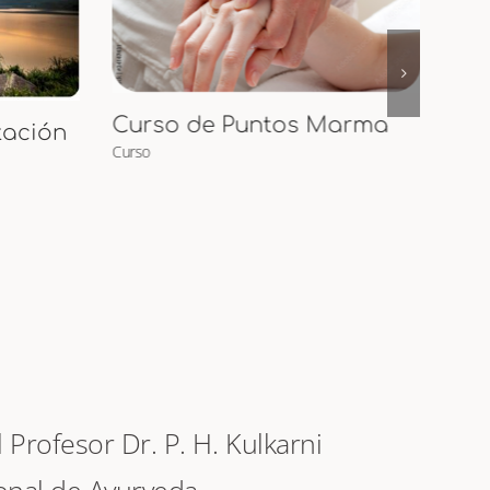
arma
Cur
Curso Presencial de
Maternidad Ayurveda y
Curs
Masaje para
Embarazadas y Bebés
Curso
Profesor Dr. P. H. Kulkarni