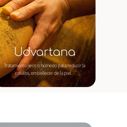
Udvartana
Tratamiento seco o húmedo para reducir la
celulitis, embellecer de la piel…