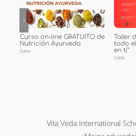
 de
Taller de Tantra “Despierta
Inicia
todo el amor que habita
Curso
en ti”
Curso
Vita Veda International Sc