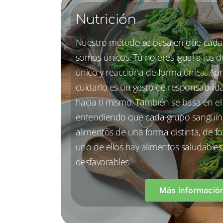
Nutrición
Nuestro método se basa en que cada
somos únicos. Tú no eres igual a los 
único y reacciona de forma única. Ap
cuidarlo es un gesto de responsabilida
hacia ti mismo. También se basa en e
entendiendo que cada grupo sanguín
alimentos de una forma distinta, de 
uno de ellos hay alimentos saludables
desfavorables.
Más informació