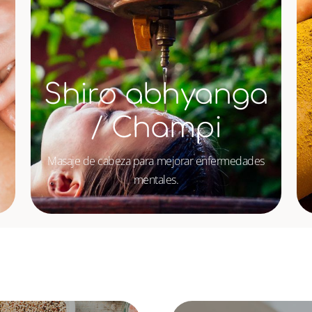
Shiro abhyanga
/ Champi
Masaje de cabeza para mejorar enfermedades
mentales.