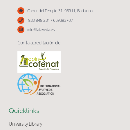
Vita Veda
Carrer del Temple 31, 08911, Badalona
933 848 231 / 659383707
info@vitaveda.es
Con la acreditación de:
Quicklinks