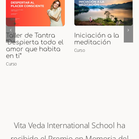
Curso de Puntos
Curso Presencial
Marma
de Maternidad
Curso
Ayurveda y
Masaje para
Embarazadas y
Bebés
Curso
Vita Veda International School ha