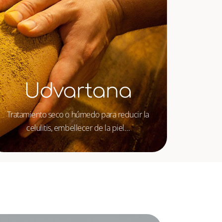
Udvartana
Tratamiento seco o húmedo para reducir la
celulitis, embellecer de la piel…