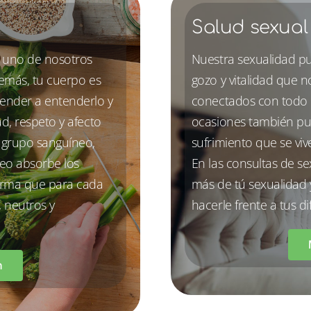
Salud sexual
 uno de nosotros
Nuestra sexualidad pu
demás, tu cuerpo es
gozo y vitalidad que 
render a entenderlo y
conectados con todo n
d, respeto y afecto
ocasiones también pu
l grupo sanguíneo,
sufrimiento que se viv
eo absorbe los
En las consultas de s
forma que para cada
más de tú sexualidad y
, neutros y
hacerle frente a tus di
n