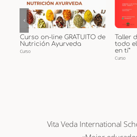
 de
Taller de Tantra “Despierta
Inicia
todo el amor que habita
Curso
en ti”
Curso
Vita Veda International Sc