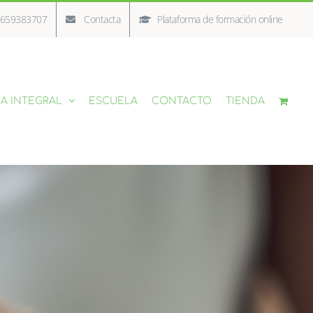
/ 659383707
Contacta
Plataforma de formación online
A INTEGRAL
ESCUELA
CONTACTO
TIENDA