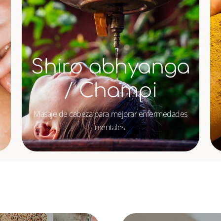
Shiro abhyanga
/ Champi
Masaje de cabeza para mejorar enfermedades
mentales.