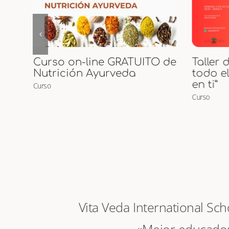
 de
Taller de Tantra “Despierta
Inicia
todo el amor que habita
Curso
en ti”
Curso
Vita Veda International Sc