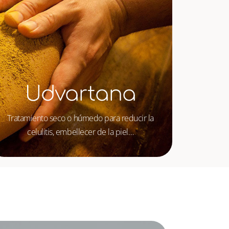
Udvartana
Tratamiento seco o húmedo para reducir la
celulitis, embellecer de la piel…