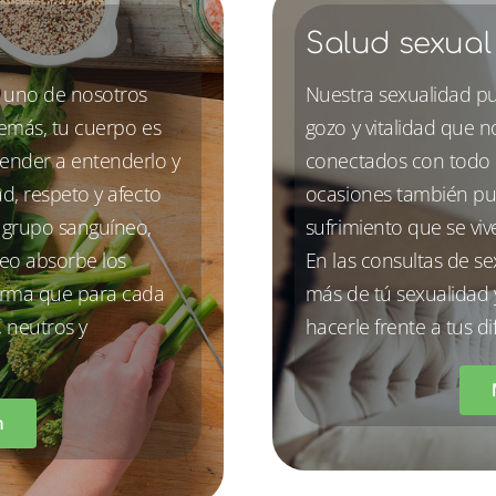
Salud sexual
 uno de nosotros
Nuestra sexualidad pu
demás, tu cuerpo es
gozo y vitalidad que 
render a entenderlo y
conectados con todo n
d, respeto y afecto
ocasiones también pu
l grupo sanguíneo,
sufrimiento que se viv
eo absorbe los
En las consultas de s
forma que para cada
más de tú sexualidad y
, neutros y
hacerle frente a tus di
n