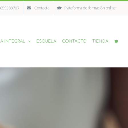
/ 659383707
Contacta
Plataforma de formación online
A INTEGRAL
ESCUELA
CONTACTO
TIENDA