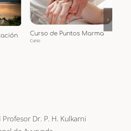
arma
Cur
Curso Presencial de
Maternidad Ayurveda y
Curs
Masaje para
Embarazadas y Bebés
Curso
Profesor Dr. P. H. Kulkarni