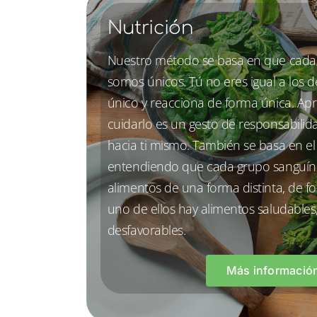
Nutrición
Nuestro método se basa en que cada
somos únicos. Tú no eres igual a los 
único y reacciona de forma única. Ap
cuidarlo es un gesto de responsabilida
hacia ti mismo. También se basa en e
entendiendo que cada grupo sanguín
alimentos de una forma distinta, de 
uno de ellos hay alimentos saludables
desfavorables.
Más informació