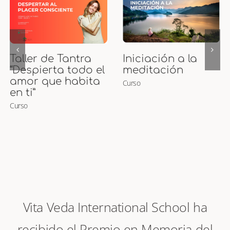
Curso de Puntos
Curso Presencial
Marma
de Maternidad
Curso
Ayurveda y
Masaje para
Embarazadas y
Bebés
Curso
Vita Veda International School ha