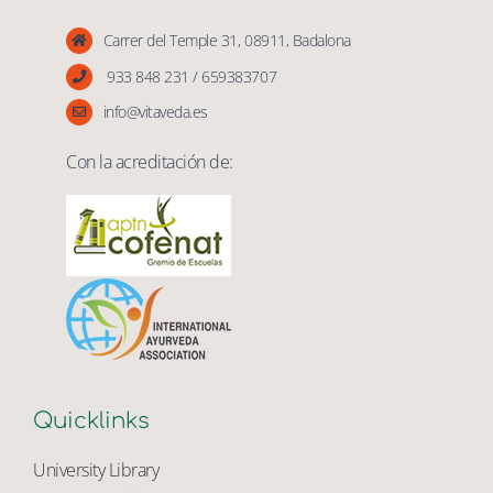
Vita Veda
Carrer del Temple 31, 08911, Badalona
933 848 231 / 659383707
info@vitaveda.es
Con la acreditación de:
Quicklinks