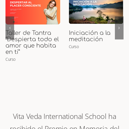
Curso de Puntos
Curso Presencial
Marma
de Maternidad
Curso
Ayurveda y
Masaje para
Embarazadas y
Bebés
Curso
Vita Veda International School ha