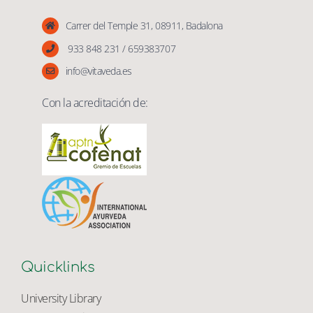
Vita Veda
Carrer del Temple 31, 08911, Badalona
933 848 231 / 659383707
info@vitaveda.es
Con la acreditación de:
Quicklinks