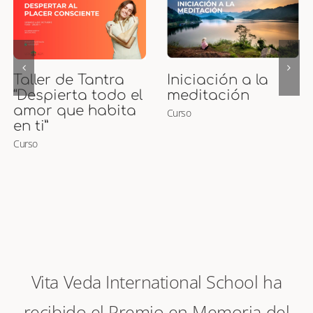
Curso de Puntos
Curso Presencial
Marma
de Maternidad
Curso
Ayurveda y
Masaje para
Embarazadas y
Bebés
Curso
Vita Veda International School ha