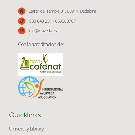
Vita Veda
Carrer del Temple 31, 08911, Badalona
933 848 231 / 659383707
info@vitaveda.es
Con la acreditación de:
Quicklinks