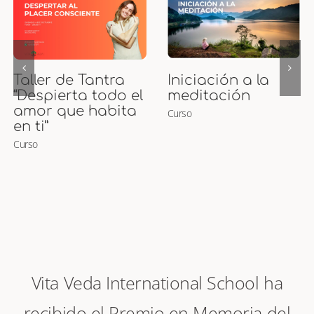
Curso de Puntos
Curso Presencial
Marma
de Maternidad
Curso
Ayurveda y
Masaje para
Embarazadas y
Bebés
Curso
Vita Veda International School ha