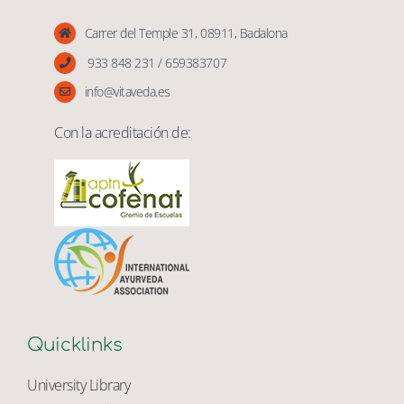
Vita Veda
Carrer del Temple 31, 08911, Badalona
933 848 231 / 659383707
info@vitaveda.es
Con la acreditación de:
Quicklinks